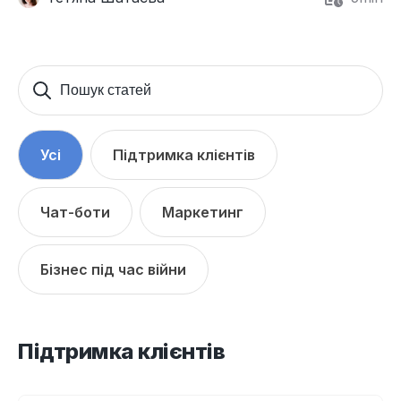
Пошук
Sear
статей
for:
Усі
Підтримка клієнтів
Чат-боти
Маркетинг
Бізнес під час війни
Підтримка клієнтів