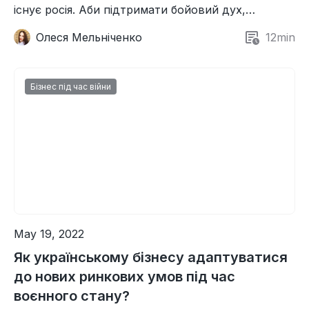
існує росія. Аби підтримати бойовий дух,
команда HelpCrunch вирішила поділитися своїми
Олеся Мельніченко
12
min
рецептами продуктивності попри все.
Сподіваємось, ви знайдете для себе щось цікаве!
Бізнес під час війни
May 19, 2022
Як українському бізнесу адаптуватися
до нових ринкових умов під час
воєнного стану?