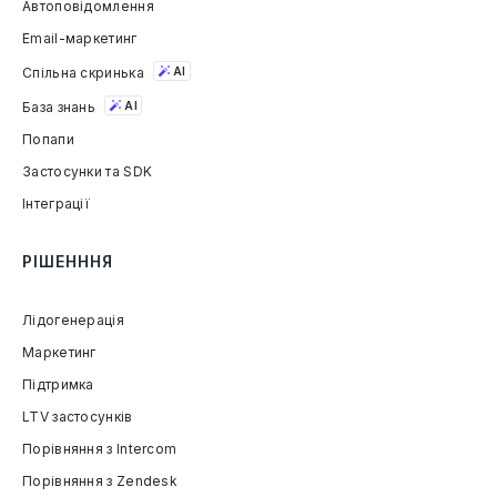
Автоповідомлення
Email-маркетинг
Спільна скринька
AI
База знань
AI
Попапи
Застосунки та SDK
Інтеграції
РІШЕНННЯ
Лідогенерація
Маркетинг
Підтримка
LTV застосунків
Порівняння з Intercom
Порівняння з Zendesk