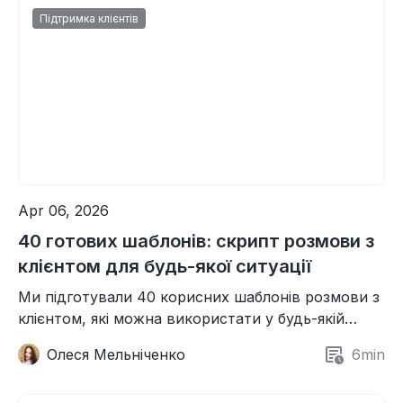
Підтримка клієнтів
Apr 06, 2026
40 готових шаблонів: скрипт розмови з
клієнтом для будь-якої ситуації
Ми підготували 40 корисних шаблонів розмови з
клієнтом, які можна використати у будь-якій
робочій ситуації. Беріть їх за основу та женіть
Олеся Мельніченко
6
min
невпевненість!