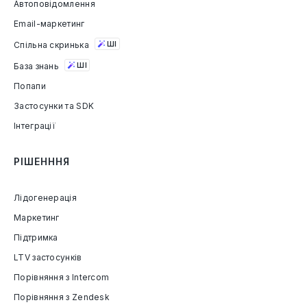
Автоповідомлення
Email-маркетинг
Спільна скринька
ШІ
База знань
ШІ
Попапи
Застосунки та SDK
Інтеграції
РІШЕНННЯ
Лідогенерація
Маркетинг
Підтримка
LTV застосунків
Порівняння з Intercom
Порівняння з Zendesk