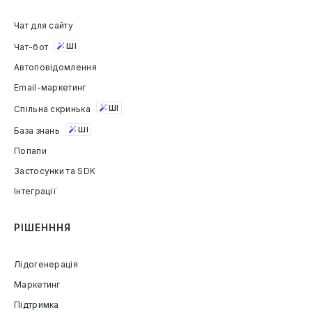
Чат для сайту
Чат-бот
ШІ
Автоповідомлення
Email-маркетинг
Спільна скринька
ШІ
База знань
ШІ
Попапи
Застосунки та SDK
Інтеграції
РІШЕНННЯ
Лідогенерація
Маркетинг
Підтримка