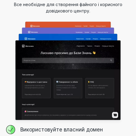
Все необхідне для створення файного і корисного
довідкового центру.
Використовуйте власний домен