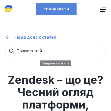
СПРОБУВАТИ
Назад до всіх статей
Пошук
Sear
статей
for:
Підтримка клієнтів
Zendesk – що це?
Чесний огляд
платформи,