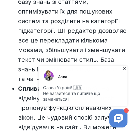
базу знань зі статтями,
оптимізувати їх для пошукових
систем та розділити на категорії і
підкатегорії. ШІ-редактор дозволяє
все це перекладати кількома
мовами, збільшувати і зменшувати
текст чи змінювати стиль. База
знань інтегрована з віджетом чату
та чат-ботами.
Спливаючі вікна (popups).
На
відміну від Zendesk, HelpCrunch
пропонує функцію спливаючих
вікон. Це чудовий спосіб залучення
відвідувачів на сайті. Ви можете