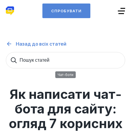
СПРОБУВАТИ
Назад до всіх статей
Пошук
Sear
статей
for:
Чат-боти
Як написати чат-
бота для сайту:
огляд 7 корисних