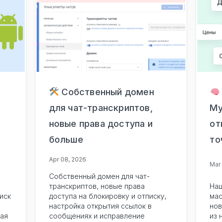
Собственный домен
для чат-транскриптов,
Му
новые права доступа и
от
больше
то
Apr 08, 2026
Mar
Собственный домен для чат-
транскриптов, новые права
Наш
иск
доступа на блокировку и отписку,
мас
настройка открытия ссылок в
нов
ная
сообщениях и исправление
из 