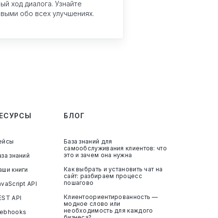
ый ход диалога. Узнайте
выми обо всех улучшениях.
ЕСУРСЫ
БЛОГ
ейсы
База знаний для
самообслуживания клиентов: что
это и зачем она нужна
аза знаний
Как выбрать и установить чат на
аши книги
сайт: разбираем процесс
пошагово
avaScript API
Клиентоориентированность —
EST API
модное слово или
необходимость для каждого
ebhooks
бизнеса?