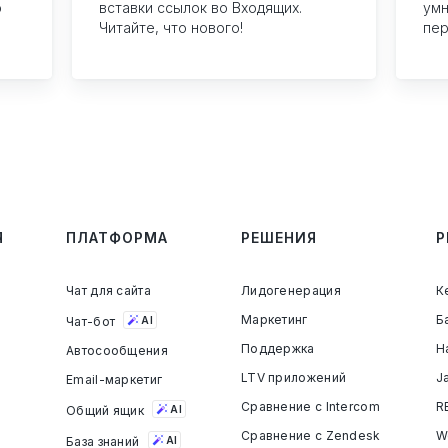
о
вставки ссылок во Входящих.
умн
Читайте, что нового!
пер
Я
ПЛАТФОРМА
РЕШЕНИЯ
Р
Чат для сайта
Лидогенерация
К
Маркетинг
Б
Чат-бот
AI
Поддержка
Н
Aвтосообщения
LTV приложений
J
Email-маркетиг
Сравнение с Intercom
R
Общий ящик
AI
Сравнение с Zendesk
W
База знаний
AI