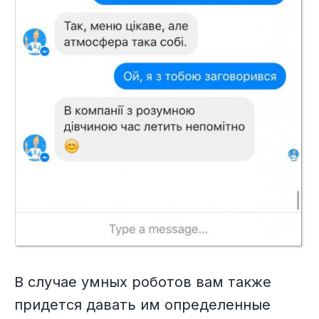
В случае умных роботов вам также
придется давать им определенные