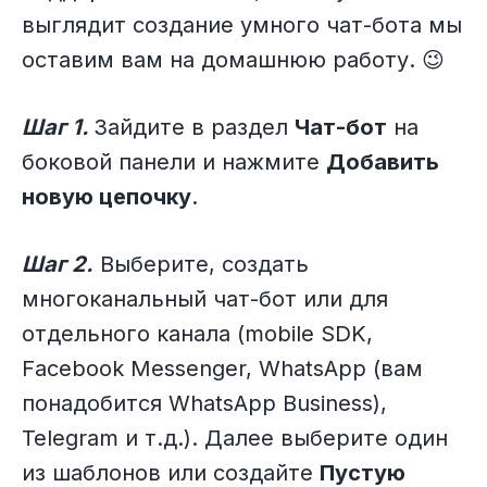
выглядит создание умного чат-бота мы
оставим вам на домашнюю работу. 😉
Шаг 1.
Зайдите в раздел
Чат-бот
на
боковой панели и нажмите
Добавить
новую цепочку
.
Шаг 2.
Выберите, создать
многоканальный чат-бот или для
отдельного канала (mobile SDK,
Facebook Messenger, WhatsApp (вам
понадобится WhatsApp Business),
Telegram и т.д.). Далее выберите один
из шаблонов или создайте
Пустую