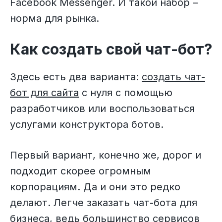
Facebook Messenger. И такой набор –
норма для рынка.
Как создать свой чат-бот?
Здесь есть два варианта:
создать чат-
бот для сайта
с нуля с помощью
разработчиков или воспользоваться
услугами конструктора ботов.
Первый вариант, конечно же, дорог и
подходит скорее огромным
корпорациям. Да и они это редко
делают. Легче заказать чат-бота для
бизнеса, ведь большинство сервисов