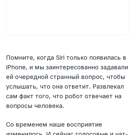
Помните, когда Siri только появилась в
iPhone, и мы заинтересованно задавали
ей очередной странный вопрос, чтобы
услышать, что она ответит. Развлекал
сам факт того, что робот отвечает на
вопросы человека.
Со временем наше восприятие
изменилось. И сейчас голосовые и чат-