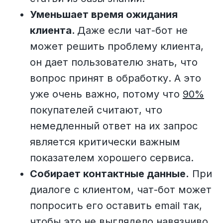
Уменьшает время ожидания
клиента.
Даже если чат-бот не
может решить проблему клиента,
он дает пользователю знать, что
вопрос принят в обработку. А это
уже очень важно, потому что
90%
покупателей считают, что
немедленный ответ на их запрос
является критически важным
показателем хорошего сервиса.
Собирает контактные данные.
При
диалоге с клиентом, чат-бот может
попросить его оставить email так,
чтобы это не выглядело навязчиво.