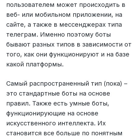
пользователем может происходить в
веб- или мобильном приложении, на
сайте, а также в мессенджерах типа
телеграм. Именно поэтому боты
бывают разных типов в зависимости от
того, как они функционируют и на базе
какой платформы.
Самый распространенный тип (пока) –
это стандартные боты на основе
правил. Также есть умные боты,
функционирующие на основе
искусственного интеллекта. Их
становится все больше по понятным