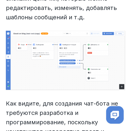
редактировать, изменять, добавлять
шаблоны сообщений и т.д.
Как видите, для создания чат-бота не
требуются разработка и
программирование, поскольку