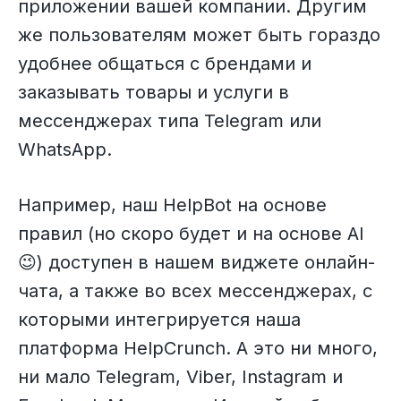
приложении вашей компании. Другим
же пользователям может быть гораздо
удобнее общаться с брендами и
заказывать товары и услуги в
мессенджерах типа Telegram или
WhatsApp.
Например, наш HelpBot на основе
правил (но скоро будет и на основе AI
😉) доступен в нашем виджете онлайн-
чата, а также во всех мессенджерах, с
которыми интегрируется наша
платформа HelpCrunch. А это ни много,
ни мало Telegram, Viber, Instagram и