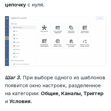
цепочку
с нуля.
Шаг 3.
При выборе одного из шаблонов
появится окно настроек, разделенное
на категории:
Общие, Каналы, Триггер
и
Условия.