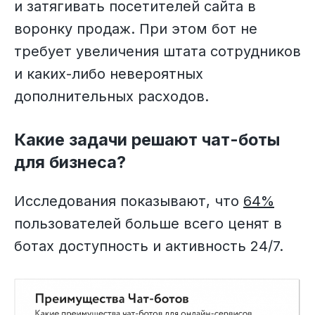
и затягивать посетителей сайта в
воронку продаж. При этом бот не
требует увеличения штата сотрудников
и каких-либо невероятных
дополнительных расходов.
Какие задачи решают чат-боты
для бизнеса?
Исследования показывают, что
64%
​​
пользователей больше всего ценят в
ботах доступность и активность 24/7.