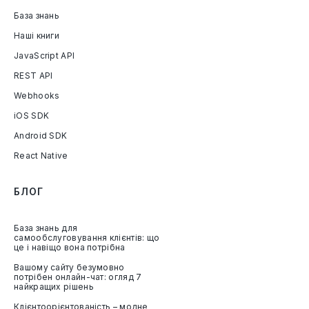
База знань
Наші книги
JavaScript API
REST API
Webhooks
iOS SDK
Android SDK
React Native
БЛОГ
База знань для
самообслуговування клієнтів: що
це і навіщо вона потрібна
Вашому сайту безумовно
потрібен онлайн-чат: огляд 7
найкращих рішень
Клієнтоорієнтованість – модне