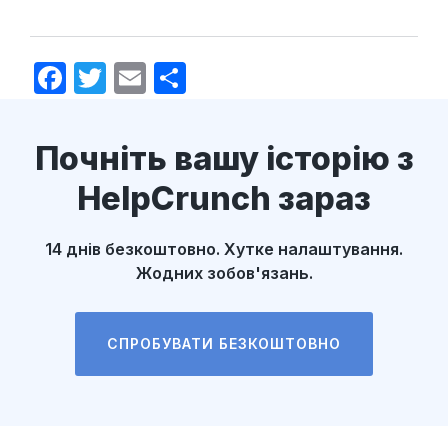
F
T
E
S
a
w
m
h
c
itt
ail
ar
Почніть вашу історію з
e
er
e
HelpCrunch зараз
b
o
14 днів безкоштовно. Хутке налаштування.
o
Жодних зобов'язань.
k
СПРОБУВАТИ БЕЗКОШТОВНО