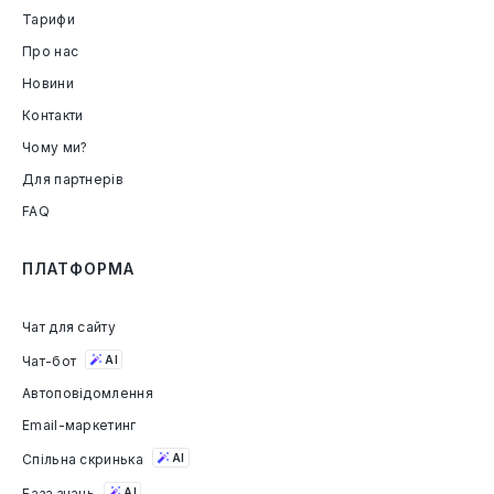
Тарифи
Про нас
Новини
Контакти
Чому ми?
Для партнерів
FAQ
ПЛАТФОРМА
Чат для сайту
Чат-бот
AI
Автоповідомлення
Email-маркетинг
Спільна скринька
AI
База знань
AI