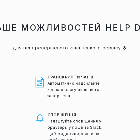
ЬШЕ МОЖЛИВОСТЕЙ HELP 
для неперевершеного клієнтського сервісу 🌟
ТРАНСКРИПТИ ЧАТІВ
Автоматично надсилайте
копію діалогу після його
завершення.
СПОВІЩЕННЯ
Налаштуйте сповіщення у
браузері, у пошті та Slack,
щоб жодне звернення не
пройшло повз.