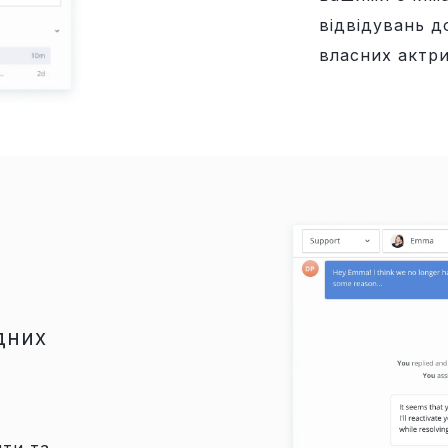
відвідувань д
власних актри
дних