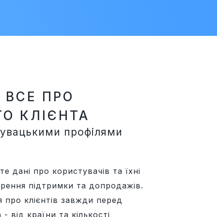
 ВСЕ ПРО
О КЛІЄНТА
тувацькими профілями
е дані про користувачів та їхні
орення підтримки та допродажів.
я про клієнтів завжди перед
- від країни та кількості