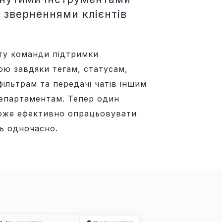
 зверненнями клієнтів
оту команди підтримки
ою завдяки тегам, статусам,
ільтрам та передачі чатів іншим
департаментам. Тепер один
оже ефективно опрацьовувати
ь одночасно.