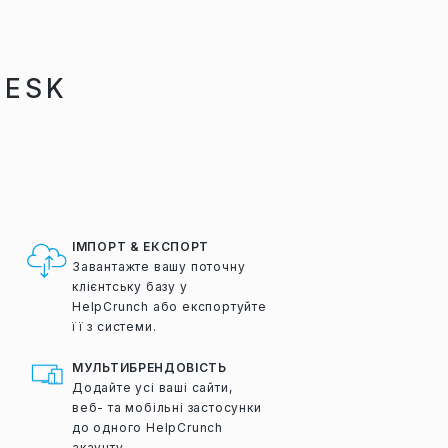
DESK
ІМПОРТ & ЕКСПОРТ
Завантажте вашу поточну
клієнтську базу у
HelpCrunch або експортуйте
її з системи.
МУЛЬТИБРЕНДОВІСТЬ
Додайте усі ваші сайти,
веб- та мобільні застосунки
до одного HelpCrunch
акаунту.