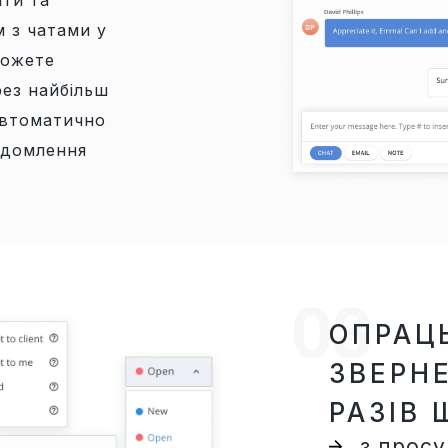
ти та
м з чатами у
можете
рез найбільш
автоматично
ідомлення
ОПРАЦ
ЗВЕРНЕ
РАЗІВ
з просу