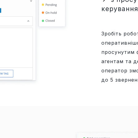
керування
Зробіть роб
оперативніш
просунутим ф
агентам та 
оператор зм
до 5 звернен