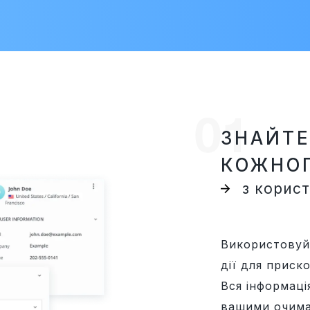
ЗНАЙТЕ
КОЖНОГ
з корис
Використовуйт
дії для приск
Вся інформаці
вашими очима 