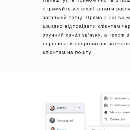
Налаштуйте прийом листів з пош
отримуйте усі email-запити разо
загальній папці. Прямо з неї ви 
швидко відповідати клієнтам че
зручний канал зв'язку, а також 
пересилати непрочитані чат-пов
клієнтам на пошту.