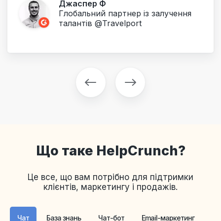
Джаспер Ф
Глобальний партнер із залучення
талантів @Travelport
Що таке HelpCrunch?
Це все, що вам потрібно для підтримки
клієнтів, маркетингу і продажів.
Чат
База знань
Чат-бот
Email-маркетинг
По