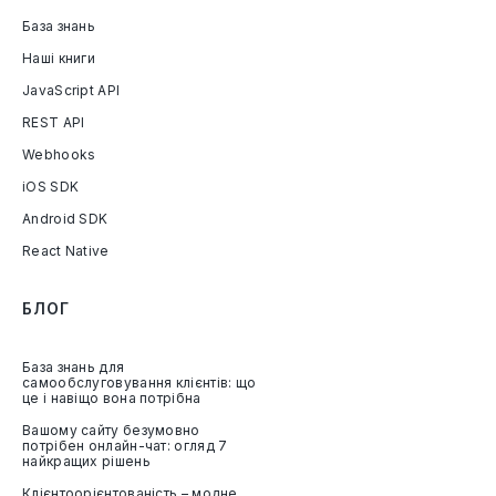
База знань
Наші книги
JavaScript API
REST API
Webhooks
iOS SDK
Android SDK
React Native
БЛОГ
База знань для
самообслуговування клієнтів: що
це і навіщо вона потрібна
Вашому сайту безумовно
потрібен онлайн-чат: огляд 7
найкращих рішень
Клієнтоорієнтованість – модне