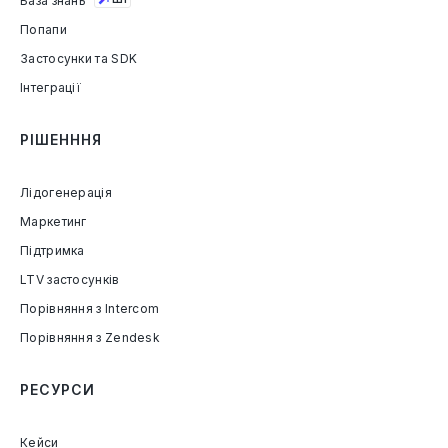
База знань
Попапи
Застосунки та SDK
Інтеграції
РІШЕНННЯ
Лідогенерація
Маркетинг
Підтримка
LTV застосунків
Порівняння з Intercom
Порівняння з Zendesk
РЕСУРСИ
Кейси